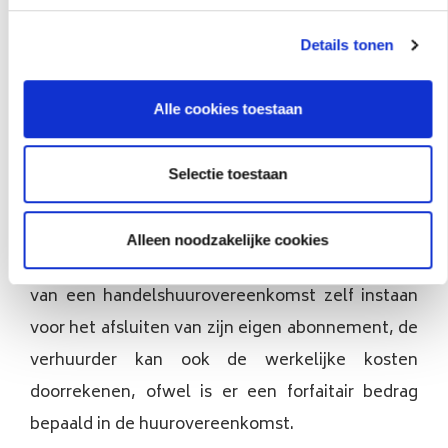
2. Ingeval van handelshuur
Details tonen
De handelshuurwet voorziet niets omtrent het
doorrekenen van lasten en kosten. De
Alle cookies toestaan
verhuurder en huurder moeten daar afspraken
over maken in de handelshuurovereenkomst.
Selectie toestaan
Partijen kunnen vrijelijk contracteren over de
kosten en lasten die de huurder moet dragen.
Alleen noodzakelijke cookies
Net als bij woninghuur kan de huurder ingeval
van een handelshuurovereenkomst zelf instaan
voor het afsluiten van zijn eigen abonnement, de
verhuurder kan ook de werkelijke kosten
doorrekenen, ofwel is er een forfaitair bedrag
bepaald in de huurovereenkomst.