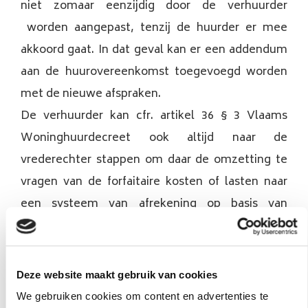
niet zomaar eenzijdig door de verhuurder
worden aangepast, tenzij de huurder er mee
akkoord gaat. In dat geval kan er een addendum
aan de huurovereenkomst toegevoegd worden
met de nieuwe afspraken.
De verhuurder kan cfr. artikel 36 § 3 Vlaams
Woninghuurdecreet ook altijd naar de
vrederechter stappen om daar de omzetting te
vragen van de forfaitaire kosten of lasten naar
een systeem van afrekening op basis van
werkelijke kosten en lasten, of je kan aan de
vrederechter vragen om de forfaitaire kosten en
lasten te herzien. Ook de huurder kan trouwens
Deze website maakt gebruik van cookies
die vraag stellen aan de vrederechter. Volgens
We gebruiken cookies om content en advertenties te