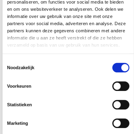
het Vlaams huurdecreet kan iedere partij te allen
personaliseren, om functies voor social media te bieden
en om ons websiteverkeer te analyseren. Ook delen we
tijde aan de rechter vragen om een herziening
informatie over uw gebruik van onze site met onze
van de kosten en lasten, ook al zijn deze forfaitair
partners voor social media, adverteren en analyse. Deze
bepaald, of ook om de omzetting ervan vragen in
partners kunnen deze gegevens combineren met andere
informatie die u aan ze heeft verstrekt of die ze hebben
werkelijke kosten en lasten. De rechter doet
verzameld op basis van uw gebruik van hun services.
uitspraak op grond van de ontwikkeling van de
werkelijke uitgaven. Hij beslist tot de omzetting
Toestemmingsselectie
Noodzakelijk
indien zij mogelijk is. Dit is niet mogelijk wanneer
er expliciet een vaste kostprijs werd
Voorkeuren
overeengekomen. In dat geval zal het forfaitair
bedrag over de hele duur van de overeenkomst
Statistieken
hetzelfde blijven ongeacht de werkelijke
verbruikskosten.
Marketing