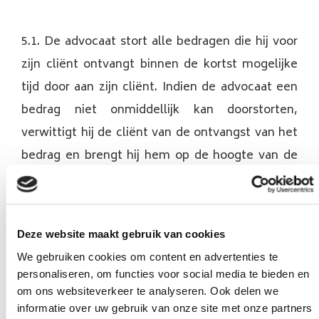
5.1. De advocaat stort alle bedragen die hij voor
zijn cliënt ontvangt binnen de kortst mogelijke
tijd door aan zijn cliënt. Indien de advocaat een
bedrag niet onmiddellijk kan doorstorten,
verwittigt hij de cliënt van de ontvangst van het
bedrag en brengt hij hem op de hoogte van de
reden waarom het bedrag niet wordt
doorgestort.
Deze website maakt gebruik van cookies
5.2. De advocaat mag op de bedragen die hij
We gebruiken cookies om content en advertenties te
ontvangt voor rekening van de cliënt sommen
personaliseren, om functies voor social media te bieden en
inhouden tot dekking van de openstaande
om ons websiteverkeer te analyseren. Ook delen we
informatie over uw gebruik van onze site met onze partners
voorschotten of staten van kosten en ereloon.