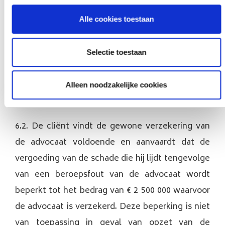
beroepsaansprakelijkheid voor een bedrag van €
Alle cookies toestaan
2 500 000. De advocaat informeert de cliënt dat
voor de specifieke behandeling van zijn zaak,
Selectie toestaan
voorwerp van deze overeenkomst, een hogere
verzekering kan worden afgesloten mits het
Alleen noodzakelijke cookies
betalen van een bijkomende premie.
6.2. De cliënt vindt de gewone verzekering van
de advocaat voldoende en aanvaardt dat de
vergoeding van de schade die hij lijdt tengevolge
van een beroepsfout van de advocaat wordt
beperkt tot het bedrag van € 2 500 000 waarvoor
de advocaat is verzekerd. Deze beperking is niet
van toepassing in geval van opzet van de