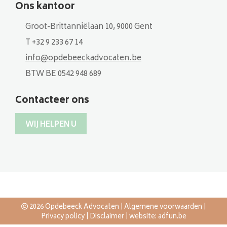
Ons kantoor
Groot-Brittanniëlaan 10, 9000 Gent
T +32 9 233 67 14
info@opdebeeckadvocaten.be
BTW BE 0542 948 689
Contacteer ons
WIJ HELPEN U
2026 Opdebeeck Advocaten |
Algemene voorwaarden
|
Privacy policy
|
Disclaimer
| website:
adfun.be