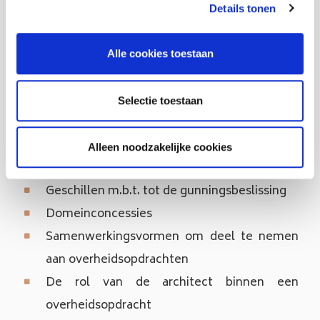
projectontwikkelaars.
Details tonen
Bij ons advocatenkantoor kunt u terecht met de
Alle cookies toestaan
meest complexe vragen omtrent
overheidsopdrachten binnen de bouw- en
Selectie toestaan
vastgoedsector. Denk maar aan:
Alleen noodzakelijke cookies
Gunningsprocedures
Geschillen m.b.t. tot de gunningsbeslissing
Domeinconcessies
Samenwerkingsvormen om deel te nemen
aan overheidsopdrachten
De rol van de architect binnen een
overheidsopdracht