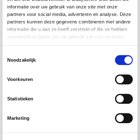
informatie over uw gebruik van onze site met onze
en onderhandelen van minnelijke regelingen.
partners voor social media, adverteren en analyse. Deze
Ook staan we u vanzelfsprekend bij tijdens
partners kunnen deze gegevens combineren met andere
juridische procedures.
informatie die u aan ze heeft verstrekt of die ze hebben
verzameld op basis van uw gebruik van hun services.
Toestemmingsselectie
Noodzakelijk
Overheidsopdrachten
Voorkeuren
Zowel voor overheden als voor
bouwondernemingen die te maken krijgen met
Statistieken
overheidsopdrachten in de bouw- en
vastgoedsector kunnen we optreden.
Marketing
Overheden, lokaal en regionaal, ontmoeten
vroeg of laat promotoren, bouwheren,