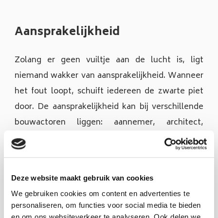
Aansprakelijkheid
Zolang er geen vuiltje aan de lucht is, ligt
niemand wakker van aansprakelijkheid. Wanneer
het fout loopt, schuift iedereen de zwarte piet
door. De aansprakelijkheid kan bij verschillende
bouwactoren liggen: aannemer, architect,
ingenieur, promotor …
Wanneer een partij aansprakelijk gesteld wordt
Deze website maakt gebruik van cookies
voor eender welke vorm van hinder of
We gebruiken cookies om content en advertenties te
problemen, zijn we er als gespecialiseerde
personaliseren, om functies voor social media te bieden
advocaten voor u. We staan u bij in het uitwerken
en om ons websiteverkeer te analyseren. Ook delen we