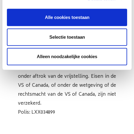
Alle cookies toestaan
Beroepsaansprakelijkheidsverzekeraar
Selectie toestaan
AMLIN EUROPE NV
RPR 0416.056.358
Alleen noodzakelijke cookies
Koning Albert II laan 9, 1210 Brussel
Waarborg: 1 250 000 euro per schadegeval
onder aftrok van de vrijstelling. Eisen in de
VS of Canada, of onder de wetgeving of de
rechtsmacht van de VS of Canada, zijn niet
verzekerd.
Polis: LXX034899